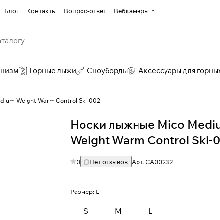
Блог
Контакты
Вопрос-ответ
Вебкамеры
инизм
Горные лыжи
Сноуборды
Аксессуары для горны
dium Weight Warm Control Ski-002
Носки лыжные Mico Medi
Weight Warm Control Ski-0
0
Нет отзывов
Арт.
CA00232
Размер:
L
S
M
L