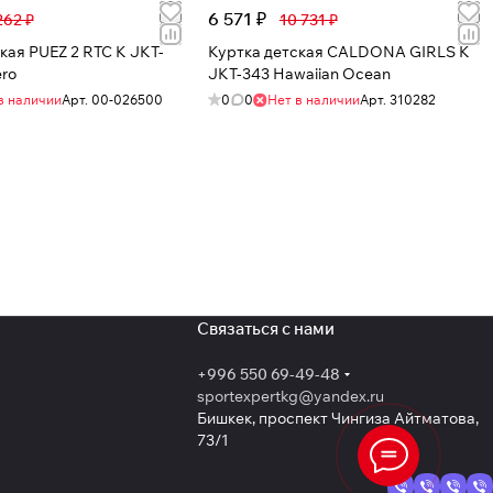
6 571 ₽
262 ₽
10 731 ₽
кая PUEZ 2 RTC K JKT-
Куртка детская CALDONA GIRLS K
ro
JKT-343 Hawaiian Ocean
в наличии
Арт.
00-026500
0
0
Нет в наличии
Арт.
310282
Связаться с нами
+996 550 69-49-48
sportexpertkg@yandex.ru
Бишкек, проспект Чингиза Айтматова,
73/1