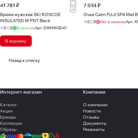
41 781 ₽
7 034 ₽
Брюки мужские SKI ROSCOE
Очки Cairn FUJI SP4 Mat B
INSULATED M PNT Black
0
0
Нет в наличии
Арт.
X
0
0
В наличии
Арт.
DWMWGD41
В корзину
Назад к списку
Интернет-магазин
Компания
Каталог
О компании
Акции
Новости
Бренды
Отзывы
Коллекции
Документы
Образы
Реквизиты