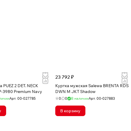
23 792 ₽
a PUEZ 2 DET. NECK
Куртка мужская Salewa BRENTA RDS
-3980 Premium Navy
DWN M JKT Shadow
личии
Арт.
00-027785
0
0
В наличии
Арт.
00-027883
у
В корзину