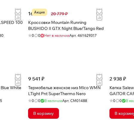
Акция
16 308 ₽
20 779 ₽
Кроссовки Mountain Running
BUSHIDO II GTX Night Blue/Tango Red
30
0
0
Нет в наличии
Арт.
46Y629317
9 541 ₽
2 938 ₽
Blue White
Термобелье женское низ Mico WMN
Кепка Salew
LTight Pnt SuperThermo Nero
GAITOR CAP
85
0
0
В наличии
Арт.
CM01488
0
0
В на
В корзину
В корзин