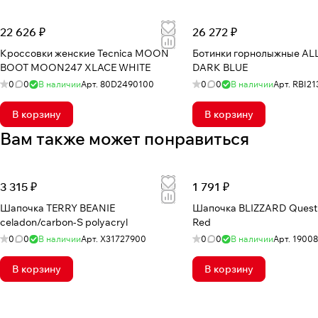
22 626 ₽
26 272 ₽
Кроссовки женские Tecnica MOON
Ботинки горнолыжные ALLSPEED 100
BOOT MOON247 XLACE WHITE
DARK BLUE
0
0
В наличии
Арт.
80D2490100
0
0
В наличии
Арт.
RBI21
В корзину
В корзину
Вам также может понравиться
3 315 ₽
1 791 ₽
Шапочка TERRY BEANIE
Шапочка BLIZZARD Quest 
celadon/carbon-S polyacryl
Red
0
0
В наличии
Арт.
X31727900
0
0
В наличии
Арт.
1900
В корзину
В корзину