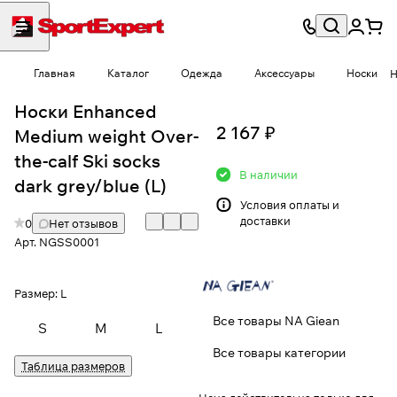
Главная
Каталог
Одежда
Аксессуары
Носки
Н
Носки Enhanced
2 167 ₽
Medium weight Over-
the-calf Ski socks
В наличии
dark grey/blue (L)
Условия
оплаты и
доставки
0
Нет отзывов
Арт.
NGSS0001
Размер:
L
Все товары NA Giean
S
M
L
Все товары категории
Таблица размеров