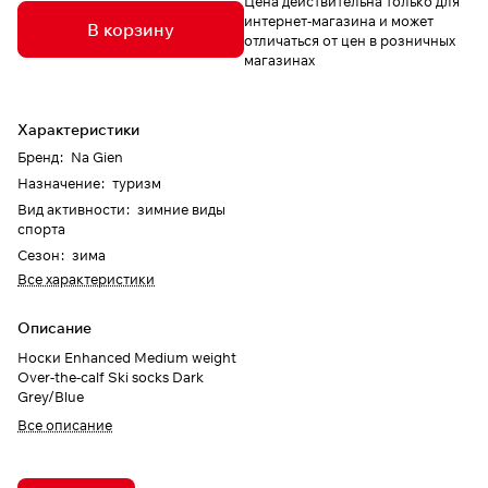
Цена действительна только для
интернет-магазина и может
В корзину
отличаться от цен в розничных
магазинах
Характеристики
Бренд
:
Na Gien
Назначение
:
туризм
Вид активности
:
зимние виды
спорта
Сезон
:
зима
Все характеристики
Описание
Носки Enhanced Medium weight
Over-the-calf Ski socks Dark
Grey/Blue
Все описание