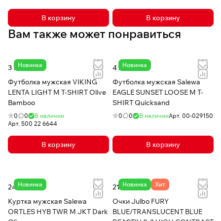
В корзину
В корзину
Вам также может понравиться
Новинка
Новинка
3 719 ₽
4 288 ₽
Футболка мужская VIKING
Футболка мужская Salewa
LENTA LIGHT M T-SHIRT Olive
EAGLE SUNSET LOOSE M T-
Bamboo
SHIRT Quicksand
0
0
В наличии
0
0
В наличии
Арт.
00-029150
Арт.
500 22 6644
В корзину
В корзину
Новинка
Новинка
Хит
24 747 ₽
21 928 ₽
Куртка мужская Salewa
Очки Julbo FURY
ORTLES HYB TWR M JKT Dark
BLUE/TRANSLUCENT BLUE