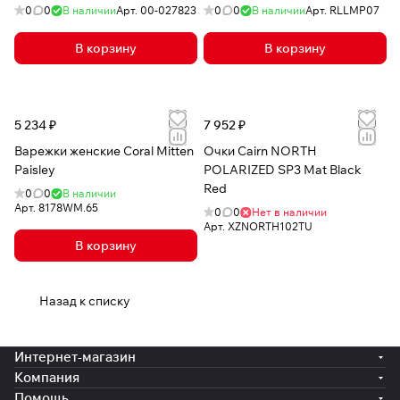
0
0
В наличии
Арт.
00-027823
0
0
В наличии
Арт.
RLLMP07
В корзину
В корзину
5 234 ₽
7 952 ₽
Варежки женские Coral Mitten
Очки Cairn NORTH
Paisley
POLARIZED SP3 Mat Black
Red
0
0
В наличии
Арт.
8178WM.65
0
0
Нет в наличии
Арт.
XZNORTH102TU
В корзину
Назад к списку
Интернет-магазин
Компания
Помощь