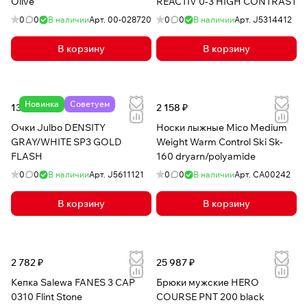
Olive
REACTIV 0-3 HIGH CONTRAST
0
0
В наличии
Арт.
00-028720
0
0
В наличии
Арт.
J5314412
В корзину
В корзину
Новинка
Советуем
13 049 ₽
2 158 ₽
Очки Julbo DENSITY
Носки лыжные Mico Medium
GRAY/WHITE SP3 GOLD
Weight Warm Control Ski Sk-
FLASH
160 dryarn/polyamide
0
0
В наличии
Арт.
J5611121
0
0
В наличии
Арт.
CA00242
В корзину
В корзину
2 782 ₽
25 987 ₽
Кепка Salewa FANES 3 CAP
Брюки мужские HERO
0310 Flint Stone
COURSE PNT 200 black