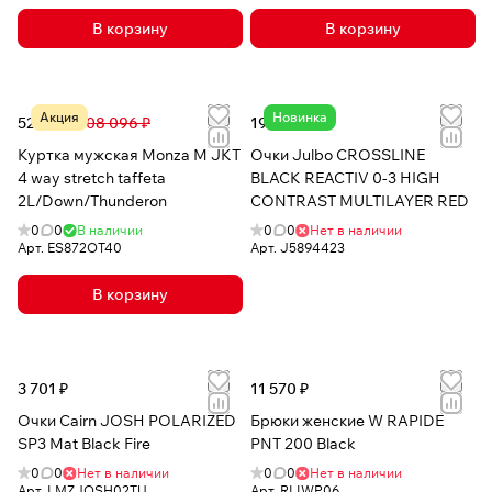
В корзину
В корзину
Акция
Новинка
52 091 ₽
108 096 ₽
19 311 ₽
Куртка мужская Monza M JKT
Очки Julbo CROSSLINE
4 way stretch taffeta
BLACK REACTIV 0-3 HIGH
2L/Down/Thunderon
CONTRAST MULTILAYER RED
0
0
В наличии
0
0
Нет в наличии
Арт.
ES872OT40
Арт.
J5894423
В корзину
3 701 ₽
11 570 ₽
Очки Cairn JOSH POLARIZED
Брюки женские W RAPIDE
SP3 Mat Black Fire
PNT 200 Black
0
0
Нет в наличии
0
0
Нет в наличии
Арт.
LMZJOSH02TU
Арт.
RLIWP06