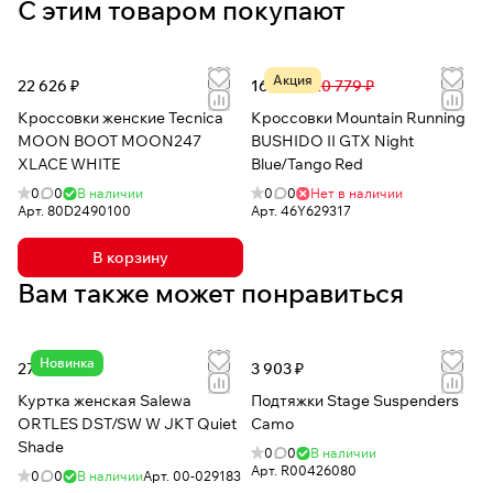
С этим товаром покупают
Акция
22 626 ₽
16 308 ₽
20 779 ₽
Кроссовки женские Tecnica
Кроссовки Mountain Running
MOON BOOT MOON247
BUSHIDO II GTX Night
XLACE WHITE
Blue/Tango Red
0
0
В наличии
0
0
Нет в наличии
Арт.
80D2490100
Арт.
46Y629317
В корзину
Вам также может понравиться
Новинка
27 759 ₽
3 903 ₽
Куртка женская Salewa
Подтяжки Stage Suspenders
ORTLES DST/SW W JKT Quiet
Camo
Shade
0
0
В наличии
Арт.
R00426080
0
0
В наличии
Арт.
00-029183