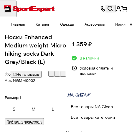
Главная
Каталог
Одежда
Аксессуары
Носки
Н
Носки Enhanced
1 359 ₽
Medium weight Micro
hiking socks Dark
В наличии
Grey/Black (L)
Условия
оплаты и
доставки
0
Нет отзывов
Арт.
NGMM0002
Размер:
L
Все товары NA Giean
S
M
L
Все товары категории
Таблица размеров