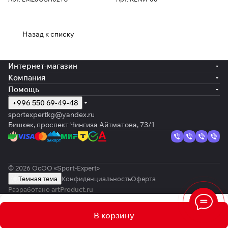
Назад к списку
Интернет-магазин
Компания
Помощь
+996 550 69-49-48
sportexpertkg@yandex.ru
Бишкек, проспект Чингиза Айтматова, 73/1
© 2026 ОсОО «Sport-Expert»
Темная тема
Конфиденциальность
Оферта
Разработано
artProduct.ru
В корзину