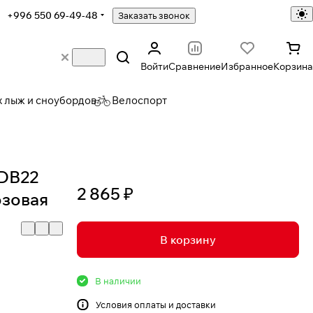
+996 550 69-49-48
Заказать звонок
Войти
Сравнение
Избранное
Корзина
х лыж и сноубордов
Велоспорт
 DB22
2 865 ₽
озовая
В корзину
В наличии
Условия
оплаты и доставки