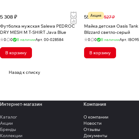
Акция
5 308 ₽
550 ₽
2 527 ₽
Футболка мужская Salewa PEDROC
Майка детская Oasis Tank
DRY MESH M T-SHIRT Java Blue
Blizzard светло-серый
0
0
В наличии
Арт.
00-028584
0
0
В наличии
Арт.
IBO9
В корзину
В корзину
Назад к списку
Интернет-магазин
Компания
Каталог
О компании
Акции
Новости
Бренды
Отзывы
Коллекции
Документы