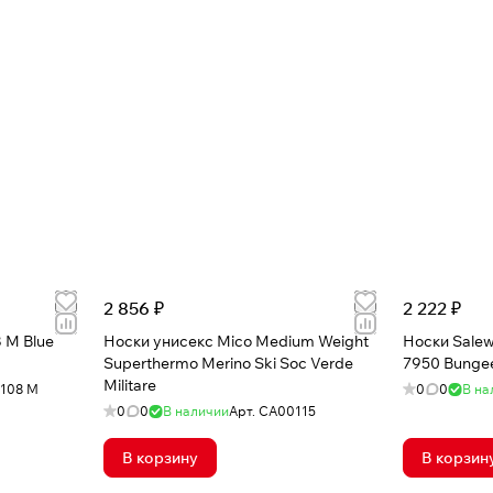
2 856 ₽
2 222 ₽
 M Blue
Носки унисекс Mico Medium Weight
Носки Sale
Superthermo Merino Ski Soc Verde
7950 Bunge
Militare
108 M
0
0
В на
0
0
В наличии
Арт.
CA00115
В корзину
В корзин