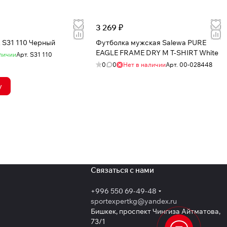
3 269 ₽
S31 110 Черный
Футболка мужская Salewa PURE
EAGLE FRAME DRY M T-SHIRT White
личии
Арт.
S31 110
0
0
Нет в наличии
Арт.
00-028448
у
Связаться с нами
+996 550 69-49-48
sportexpertkg@yandex.ru
Бишкек, проспект Чингиза Айтматова,
73/1