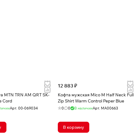
12 883 ₽
wa MTN TRN AM QRT SK-
Кофта мужская Mico M Half Neck Full
e Cord
Zip Shirt Warm Control Peper Blue
личии
Арт.
00-069034
0
0
В наличии
Арт.
MA00663
у
В корзину