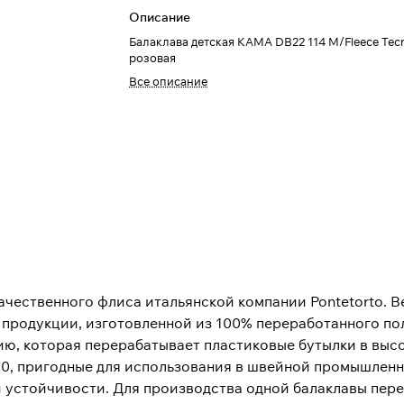
Описание
Балаклава детская КАМА DB22 114 M/Fleece Tecn
розовая
Все описание
качественного флиса итальянской компании Pontetorto. В
у продукции, изготовленной из 100% переработанного п
ию, которая перерабатывает пластиковые бутылки в выс
00, пригодные для использования в швейной промышленн
 устойчивости. Для производства одной балаклавы пере