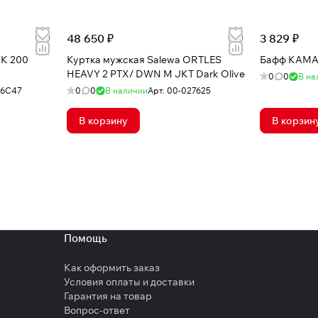
48 650 ₽
3 829 ₽
 K 200
Куртка мужская Salewa ORTLES
Бафф КАМА 
HEAVY 2 PTX/ DWN M JKT Dark Olive
0
0
В на
56C47
0
0
В наличии
Арт.
00-027625
В корзину
В корзин
Помощь
Как оформить заказ
Условия оплаты и доставки
Гарантия на товар
Вопрос-ответ