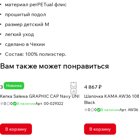
материал perPETual флис
прошитый подол
размер детский M
легкий уход
сделано в Чехии
Состав: 100% полиэстер.
Вам также может понравиться
Новинка
3 425 ₽
4 867 ₽
Кепка Salewa GRAPHIC CAP Navy UNI
Шапочка КАМА AW36 108
Black
0
0
В наличии
Арт.
00-029322
0
0
В наличии
Арт.
AW36 
В корзину
В корзину