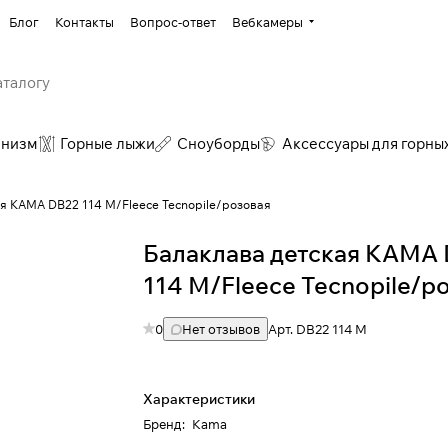
Блог
Контакты
Вопрос-ответ
Вебкамеры
инизм
Горные лыжи
Сноуборды
Аксессуары для горны
я КАМА DB22 114 M/Fleece Tecnopile/розовая
Балаклава детская КАМА
114 M/Fleece Tecnopile/р
0
Нет отзывов
Арт.
DB22 114 M
Характеристики
Бренд
:
Kama