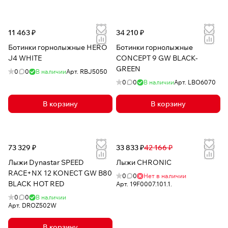
11 463 ₽
34 210 ₽
Ботинки горнолыжные HERO
Ботинки горнолыжные
J4 WHITE
CONCEPT 9 GW BLACK-
GREEN
0
0
В наличии
Арт.
RBJ5050
0
0
В наличии
Арт.
LBO6070
В корзину
В корзину
73 329 ₽
33 833 ₽
42 166 ₽
Лыжи Dynastar SPEED
Лыжи CHRONIC
RACE+NX 12 KONECT GW B80
0
0
Нет в наличии
BLACK HOT RED
Арт.
19F0007.101.1.
0
0
В наличии
Арт.
DROZ502W
В корзину