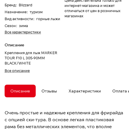
Цена действительна только для
Бренд
:
Blizzard
интернет-магазина и может
отличаться от цен в розничных
Назначение
:
туризм
магазинах
Вид активности
:
горные лыжи
Сезон
:
зима
Все характеристики
Описание
Крепления для лыж MARKER
TOUR F10 L 305-90MM
BLACK/WHITE
Все описание
Описание
Отзывы
Характеристики
Оплата 
Очень простые и надежные крепления для фрирайда
с опцией ски-тура. В основе легкая пластиковая
рама без металлических элементов, что вполне