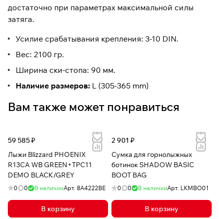
достаточно при параметрах максимальной силы
затяга.
Усилие срабатывания крепления: 3-10 DIN.
Вес: 2100 гр.
Ширина ски-стопа: 90 мм.
Наличие размеров:
L (305-365 mm)
Вам также может понравиться
59 585 ₽
2 901 ₽
Лыжи Blizzard PHOENIX
Сумка для горнолыжных
R13CA WB GREEN+TPC11
ботинок SHADOW BASIC
DEMO BLACK/GREY
BOOT BAG
0
0
В наличии
Арт.
8A4222BE
0
0
В наличии
Арт.
LKMBO01
В корзину
В корзину