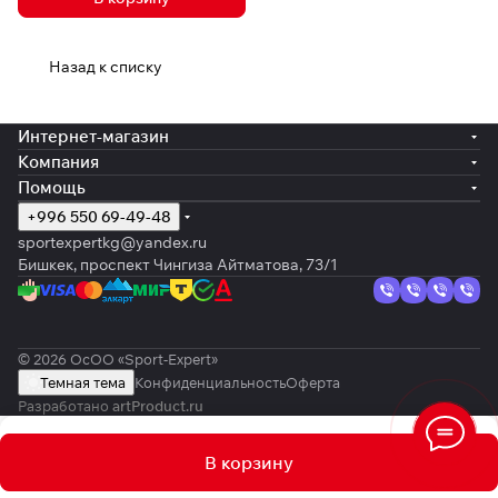
Назад к списку
Интернет-магазин
Компания
Помощь
+996 550 69-49-48
sportexpertkg@yandex.ru
Бишкек, проспект Чингиза Айтматова, 73/1
© 2026 ОсОО «Sport-Expert»
Темная тема
Конфиденциальность
Оферта
Разработано
artProduct.ru
В корзину