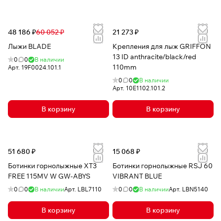
48 186 ₽
60 052 ₽
21 273 ₽
Лыжи BLADE
Крепления для лыж GRIFFON
13 ID anthracite/black/red
0
0
В наличии
110mm
Арт.
19F0024.101.1
0
0
В наличии
Арт.
10E1102.101.2
В корзину
В корзину
51 680 ₽
15 068 ₽
Ботинки горнолыжные XT3
Ботинки горнолыжные RSJ 60
FREE 115MV W GW-ABYS
VIBRANT BLUE
0
0
В наличии
Арт.
LBL7110
0
0
В наличии
Арт.
LBN5140
В корзину
В корзину