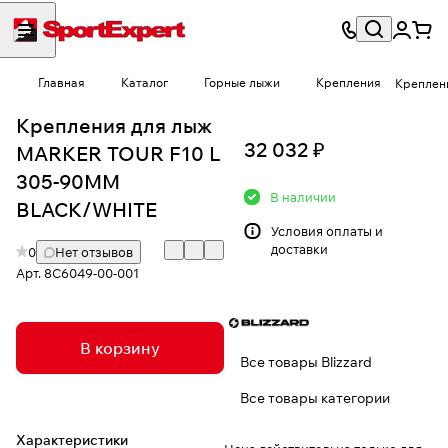
Главная
Каталог
Горные лыжи
Крепления
Креплен
Крепления для лыж
32 032 ₽
MARKER TOUR F10 L
305-90MM
В наличии
BLACK/WHITE
Условия
оплаты и
доставки
0
Нет отзывов
Арт.
8C6049-00-001
В корзину
Все товары Blizzard
Все товары категории
Характеристики