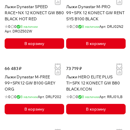
Лыжи Dynastar SPEED
Лыжи Dynastar M-PRO
RACE+NX 12 KONECT GW B80
99+SPX 12 KONECT GW RENT
BLACK HOT RED
SYS B100 BLACK
0
0
В наличии
0
0
В наличии
Арт.
DRJ02N2
Арт.
DROZ502W
В корзину
В корзину
66 483 ₽
73 719 ₽
Лыжи Dynastar M-FREE
Лыжи HERO ELITE PLUS
99+SPX12 GW B100 GREY
TI+SPX 12 KONECT GW B80
ORG
BLACK/ICON
0
0
В наличии
Арт.
DRLP202
0
0
В наличии
Арт.
RRJ01LB
В корзину
В корзину