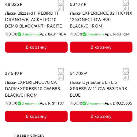
48 825 ₽
63 177 ₽
Лыжи Blizzard FIREBIRD TI
Лыжи EXPERIENCE 82 TI K+NX
ORANGE/BLACK+TPC 10
12 KONECT GW B90
DEMO BLACK/ANTHRACITE
BLACK/CHROM
0
0
В наличии
Арт.
8A0114BA
0
0
В наличии
Арт.
RRKFR04
В корзину
В корзину
37 649 ₽
54 702 ₽
Лыжи EXPERIENCE 78 CA
Лыжи Dynastar E LITE 5
DARK+XPRESS 10 GW B83
XPRESS W 11 GW B83 DARK
BLACK/CHROM
BLUE
0
0
В наличии
Арт.
RRKFT07
0
0
В наличии
Арт.
DROZ5605
В корзину
В корзину
Назад к списку