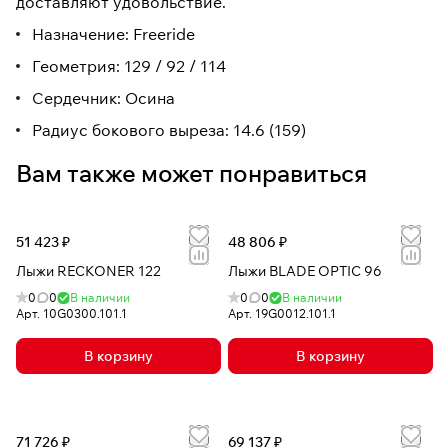
доставляют удовольствие.
Назначение: Freeride
Геометрия: 129 / 92 / 114
Сердечник: Осина
Радиус бокового выреза: 14.6 (159)
Вам также может понравиться
51 423 ₽
48 806 ₽
Лыжи RECKONER 122
Лыжи BLADE OPTIC 96
0
0
В наличии
0
0
В наличии
Арт.
10G0300.101.1
Арт.
19G0012.101.1
В корзину
В корзину
71 726 ₽
69 137 ₽