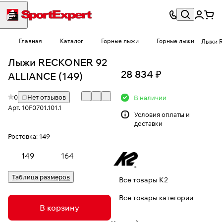
Главная
Каталог
Горные лыжи
Горные лыжи
Лыжи 
Лыжи RECKONER 92
28 834 ₽
ALLIANCE (149)
0
Нет отзывов
В наличии
Арт.
10F0701.101.1
Условия
оплаты и
доставки
Ростовка:
149
149
164
Таблица размеров
Все товары K2
Все товары категории
В корзину