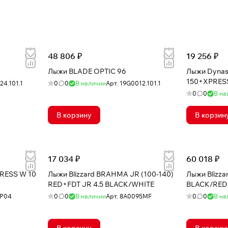
48 806 ₽
19 256 ₽
Лыжи BLADE OPTIC 96
Лыжи Dynas
150+XPRESS
24.101.1
0
0
В наличии
Арт.
19G0012.101.1
0
0
В на
В корзину
В корзин
17 034 ₽
60 018 ₽
PRESS W 10
Лыжи Blizzard BRAHMA JR (100-140)
Лыжи Blizza
RED+FDT JR 4.5 BLACK/WHITE
BLACK/RED
P04
0
0
В наличии
Арт.
8A0095MF
0
0
В на