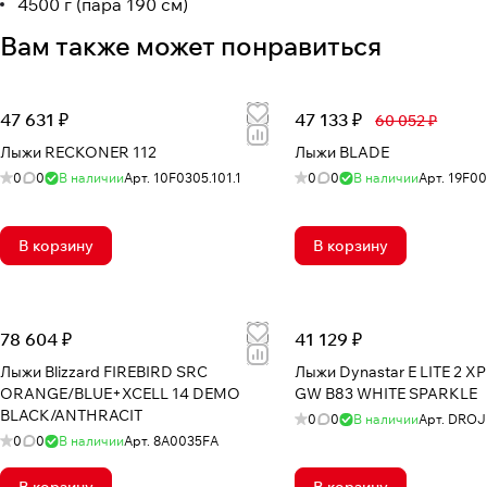
4500 г (пара 190 см)
Вам также может понравиться
47 631 ₽
47 133 ₽
60 052 ₽
Лыжи RECKONER 112
Лыжи BLADE
0
0
В наличии
Арт.
10F0305.101.1
0
0
В наличии
Арт.
19F00
В корзину
В корзину
78 604 ₽
41 129 ₽
Лыжи Blizzard FIREBIRD SRC
Лыжи Dynastar E LITE 2 X
ORANGE/BLUE+XCELL 14 DEMO
GW B83 WHITE SPARKLE
BLACK/ANTHRACIT
0
0
В наличии
Арт.
DROJ
0
0
В наличии
Арт.
8A0035FA