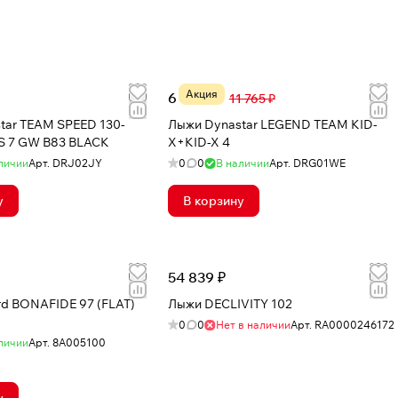
Акция
6 868 ₽
11 765 ₽
tar TEAM SPEED 130-
Лыжи Dynastar LEGEND TEAM KID-
 7 GW B83 BLACK
X+KID-X 4
личии
Арт.
DRJ02JY
0
0
В наличии
Арт.
DRG01WE
у
В корзину
54 839 ₽
rd BONAFIDE 97 (FLAT)
Лыжи DECLIVITY 102
0
0
Нет в наличии
Арт.
RA0000246172
личии
Арт.
8A005100