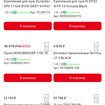
Крепления для лыж Dynastar
Крепления для лыж N STH2
SPX 11 GW B100 GREY KHAKI
WTR 13 Armada Black
0
0
В наличии
Арт.
FCOPC12
0
0
В наличии
Арт.
RD0000002115
В корзину
В корзину
38 978 ₽
48 577 ₽
9 876 ₽
Лыжи MINDBENDER 115C W
Ботинки горнолыжные Tecnica
JT 3 BLACK
0
0
В наличии
Арт.
10G0500.101.1
0
0
В наличии
Арт.
30133800-100
В корзину
В корзину
12 110 ₽
51 756 ₽
Ботинки горнолыжные COMP
Лыжи TRACER 98