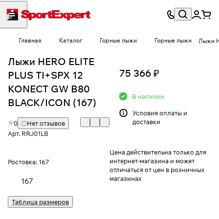
Главная
Каталог
Горные лыжи
Горные лыжи
Лыжи H
Лыжи HERO ELITE
75 366 ₽
PLUS TI+SPX 12
KONECT GW B80
В наличии
BLACK/ICON (167)
Условия
оплаты и
доставки
0
Нет отзывов
Арт.
RRJ01LB
Цена действительна только для
интернет-магазина и может
Ростовка:
167
отличаться от цен в розничных
магазинах
167
Таблица размеров