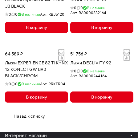
J3 BLACK
0
0
В наличии
Арт.
RA0000332164
0
0
В наличии
Арт.
RBJ5120
В корзину
В корзину
64 589 ₽
51 756 ₽
Лыжи EXPERIENCE 82 TI K+NX
Лыжи DECLIVITY 92
12 KONECT GW B90
0
0
В наличии
BLACK/CHROM
Арт.
RA0000244164
0
0
В наличии
Арт.
RRKFR04
В корзину
В корзину
Назад к списку
Интернет-магазин