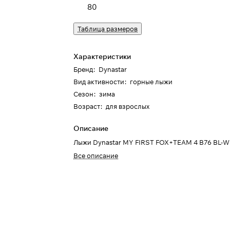
80
Таблица размеров
Характеристики
Бренд
:
Dynastar
Вид активности
:
горные лыжи
Сезон
:
зима
Возраст
:
для взрослых
Описание
Лыжи Dynastar MY FIRST FOX+TEAM 4 B76 BL-
Все описание