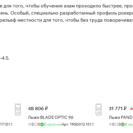
 для того, чтобы обучение азам проходило быстрее, про
ень. Особый, специально разработанный профиль рокера
льеф местности для того, чтобы без труда поворачиват
4.5.
48 806 ₽
31 771 ₽
4
Лыжи BLADE OPTIC 96
Лыжи PAND
17.101.1
0
0
В наличии
Арт.
19G0012.101.1
0
0
В на