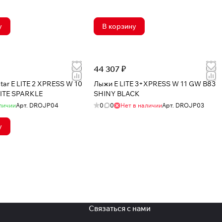
у
В корзину
44 307 ₽
ar E LITE 2 XPRESS W 10
Лыжи E LITE 3+XPRESS W 11 GW B83
ITE SPARKLE
SHINY BLACK
личии
Арт.
DROJP04
0
0
Нет в наличии
Арт.
DROJP03
у
Связаться с нами