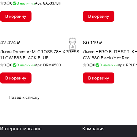
0
0
В наличии
Арт.
8A5337BH
В корзину
В корзину
42 424 ₽
80 119 ₽
Лыжи Dynastar M-CROSS 78+ XPRESS
Лыжи HERO ELITE ST TI K
11 GW B83 BLACK BLUE
GW B80 Black/Hot Red
0
0
В наличии
Арт.
DRMX503
0
0
В наличии
Арт.
RRLP
В корзину
В корзину
Назад к списку
Интернет-магазин
Компания