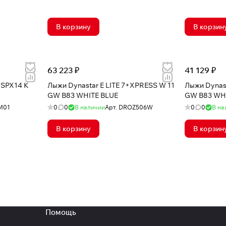
В корзину
В корзин
63 223 ₽
41 129 ₽
+SPX14 K
Лыжи Dynastar E LITE 7+XPRESS W 11
Лыжи Dynast
GW B83 WHITE BLUE
GW B83 WH
M01
0
0
В наличии
Арт.
DROZ506W
0
0
В на
В корзину
В корзин
Помощь