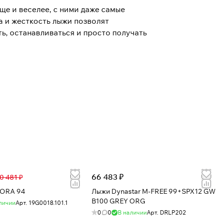
ще и веселее, с ними даже самые
 и жесткость лыжи позволят
ь, останавливаться и просто получать
66 483 ₽
0 481 ₽
ORA 94
Лыжи Dynastar M-FREE 99+SPX12 GW
B100 GREY ORG
личии
Арт.
19G0018.101.1
0
0
В наличии
Арт.
DRLP202