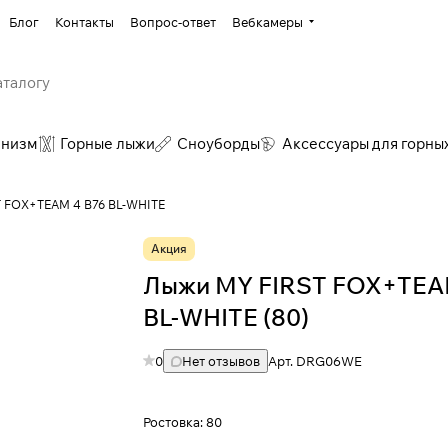
Блог
Контакты
Вопрос-ответ
Вебкамеры
инизм
Горные лыжи
Сноуборды
Аксессуары для горны
T FOX+TEAM 4 B76 BL-WHITE
Акция
Лыжи MY FIRST FOX+TEA
BL-WHITE (80)
0
Нет отзывов
Арт.
DRG06WE
Ростовка:
80