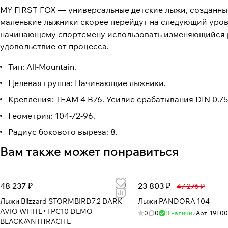
MY FIRST FOX — универсальные детские лыжи, созданные
маленькие лыжники скорее перейдут на следующий уров
начинающему спортсмену использовать изменяющийся ре
удовольствие от процесса.
Тип: All-Mountain.
Целевая группа: Начинающие лыжники.
Крепления: TEAM 4 B76. Усилие срабатывания DIN 0.75-
Геометрия: 104-72-96.
Радиус бокового выреза: 8.
Вам также может понравиться
48 237 ₽
23 803 ₽
47 276 ₽
Лыжи Blizzard STORMBIRD7.2 DARK
Лыжи PANDORA 104
AVIO WHITE+TPC10 DEMO
0
0
В наличии
Арт.
19F00
BLACK/ANTHRACITE