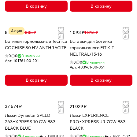
В корзину
В корзину
Акция
8 513 ₽
19 805 ₽
1 093 ₽
1 816 ₽
Ботинки горнолыжные Tecnica
Вставки для ботинка
COCHISE 80 HV ANTHRACITE
горнолыжного FIT KIT
NEUTRAL/15-16
0
0
В наличии
Арт.
101761-00-201
0
0
В наличии
Арт.
403961-00-051
В корзину
В корзину
37 674 ₽
21 029 ₽
Лыжи Dynastar SPEED
Лыжи EXPERIENCE
263+XPRESS 10 GW B83
PRO+XPRESS JR 7GW B83
BLACK BLUE
BLACK
0
0
В наличии
Арт.
DRKBT01
0
0
В наличии
Арт.
RRKJC02