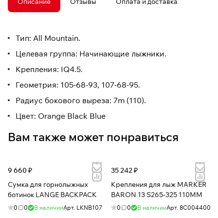
Описание
Отзывы
Оплата и доставка
Тип: All Mountain.
Целевая группа: Начинающие лыжники.
Крепления: IQ4.5.
Геометрия: 105-68-93, 107-68-95.
Радиус бокового выреза: 7m (110).
Цвет: Orange Black Blue
Вам также может понравиться
9 660 ₽
35 242 ₽
Сумка для горнолыжных
Крепления для лыж MARKER
ботинок LANGE BACKPACK
BARON 13 S265-325 110MM
0
0
В наличии
Арт.
LKNB107
0
0
В наличии
Арт.
8C004400