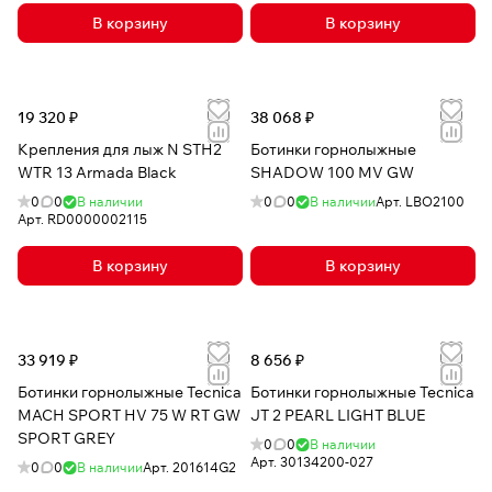
В корзину
В корзину
19 320 ₽
38 068 ₽
Крепления для лыж N STH2
Ботинки горнолыжные
WTR 13 Armada Black
SHADOW 100 MV GW
0
0
В наличии
0
0
В наличии
Арт.
LBO2100
Арт.
RD0000002115
В корзину
В корзину
33 919 ₽
8 656 ₽
Ботинки горнолыжные Tecnica
Ботинки горнолыжные Tecnica
MACH SPORT HV 75 W RT GW
JT 2 PEARL LIGHT BLUE
SPORT GREY
0
0
В наличии
Арт.
30134200-027
0
0
В наличии
Арт.
201614G2