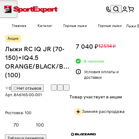
Главная
Каталог
Горные лыжи
Горные лыжи
Лыжи B
Акция
7 040 ₽
12 514 ₽
Лыжи RC IQ JR (70-
150)+IQ4.5
В наличии
ORANGE/BLACK/BLUE
Условия
оплаты и
(100)
доставки
0
Нет отзывов
Арт.
8A6165-00-001
Товар участвует в акции
Зимняя распродажа
Ростовка:
100
70
100
Таблица размеров