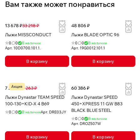
Вам также может понравиться
13 678 ₽
33 218 ₽
48 806 ₽
Лыжи MISSCONDUCT
Лыжи BLADE OPTIC 96
0
0
В наличии
0
0
В наличии
Арт.
10D0700.101.1.
Арт.
19G0012.101.1
В корзину
В корзину
Акция
7 288 ₽
13 263 ₽
60 386 ₽
Лыжи Dynastar TEAM SPEED
Лыжи Dynastar SPEED
100-130+KID-X 4 B69
450+XPRESS 11 GW B83
BLACK BLUE STEEL
0
0
В наличии
Арт.
DRE03JY
0
0
В наличии
Арт.
DROZ507W
В корзину
В корзину