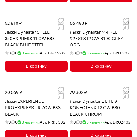
52 810 ₽
66 483 ₽
Лыжи Dynastar SPEED
Лыжи Dynastar M-FREE
350+XPRESS 11 GW B83
99+SPX12 GW B100 GREY
BLACK BLUE STEEL
ORG
0
0
В наличии
Арт.
DROZ602
0
0
В наличии
Арт.
DRLP202
В корзину
В корзину
20 569 ₽
79 302 ₽
Лыжи EXPERIENCE
Лыжи Dynastar E LITE 9
PRO+XPRESS JR 7GW B83
KONECT+NX 12 GW B80
BLACK
BLACK CHROM
0
0
В наличии
Арт.
RRKJC02
0
0
В наличии
Арт.
DROZ403
В корзину
В корзину