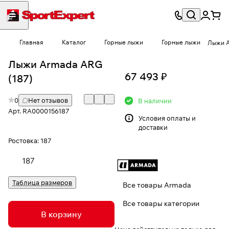
Главная
Каталог
Горные лыжи
Горные лыжи
Лыжи 
Лыжи Armada ARG
67 493 ₽
(187)
0
Нет отзывов
В наличии
Арт.
RA0000156187
Условия
оплаты и
доставки
Ростовка:
187
187
Таблица размеров
Все товары Armada
Все товары категории
В корзину