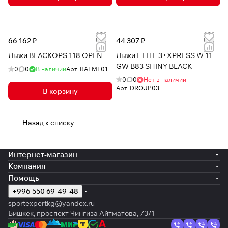
66 162 ₽
44 307 ₽
Лыжи BLACKOPS 118 OPEN
Лыжи E LITE 3+XPRESS W 11
GW B83 SHINY BLACK
0
0
В наличии
Арт.
RALME01
0
0
Нет в наличии
Арт.
DROJP03
В корзину
Назад к списку
Интернет-магазин
Компания
Помощь
+996 550 69-49-48
sportexpertkg@yandex.ru
Бишкек, проспект Чингиза Айтматова, 73/1