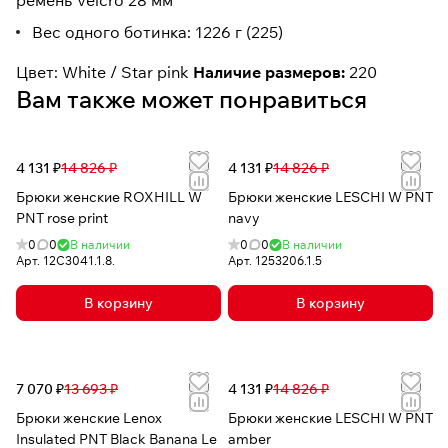
ремень Velcro 28 мм
Вес одного ботинка: 1226 г (225)
Цвет: White / Star pink
Наличие размеров:
220
Вам также может понравиться
4 131 ₽
14 826 ₽
4 131 ₽
14 826 ₽
Брюки женские ROXHILL W
Брюки женские LESCHI W PNT
PNT rose print
navy
0
0
В наличии
0
0
В наличии
Арт.
12C3041.1.8.
Арт.
1253206.1.5
В корзину
В корзину
7 070 ₽
13 693 ₽
4 131 ₽
14 826 ₽
Брюки женские Lenox
Брюки женские LESCHI W PNT
Insulated PNT Black Banana Le
amber