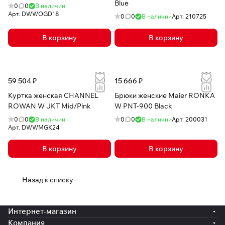
Blue
0
0
В наличии
Арт.
DWWOGD18
0
0
В наличии
Арт.
210725
В корзину
В корзину
59 504 ₽
15 666 ₽
Куртка женская CHANNEL
Брюки женские Maier RONKA
ROWAN W JKT Mid/Pink
W PNT-900 Black
0
0
В наличии
0
0
В наличии
Арт.
200031
Арт.
DWWMGK24
В корзину
В корзину
Назад к списку
Интернет-магазин
Компания