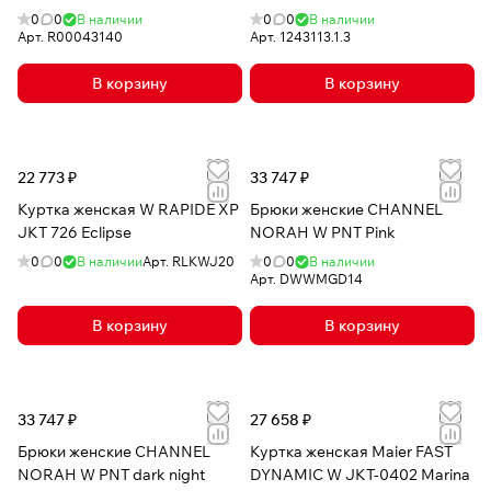
0
0
В наличии
0
0
В наличии
Арт.
R00043140
Арт.
1243113.1.3
В корзину
В корзину
22 773 ₽
33 747 ₽
Куртка женская W RAPIDE XP
Брюки женские CHANNEL
JKT 726 Eclipse
NORAH W PNT Pink
0
0
В наличии
Арт.
RLKWJ20
0
0
В наличии
Арт.
DWWMGD14
В корзину
В корзину
33 747 ₽
27 658 ₽
Брюки женские CHANNEL
Куртка женская Maier FAST
NORAH W PNT dark night
DYNAMIC W JKT-0402 Marina