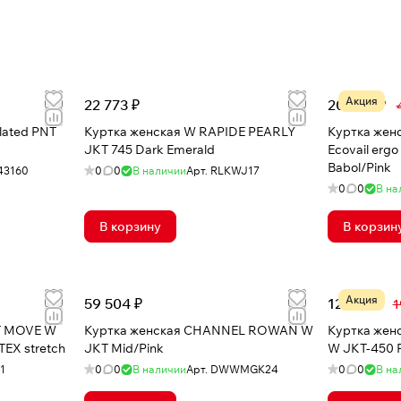
Акция
22 773 ₽
20 842 ₽
lated PNT
Куртка женская W RAPIDE PEARLY
Куртка жен
JKT 745 Dark Emerald
Ecovail ergo
Babol/Pink
43160
0
0
В наличии
Арт.
RLKWJ17
0
0
В на
В корзину
В корзин
Акция
59 504 ₽
12 170 ₽
1
T MOVE W
Куртка женская CHANNEL ROWAN W
Куртка жен
TEX stretch
JKT Mid/Pink
W JKT-450 P
1
0
0
В наличии
Арт.
DWWMGK24
0
0
В на