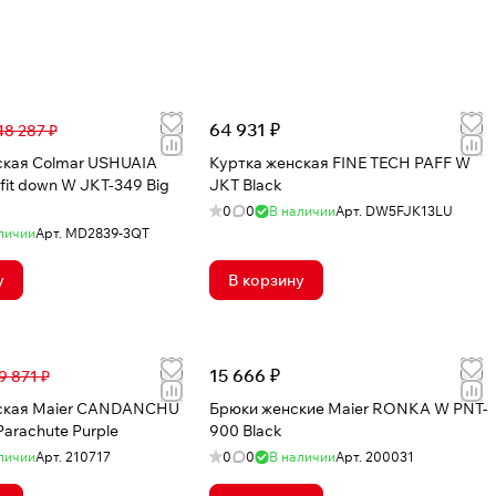
64 931 ₽
48 287 ₽
ская Colmar USHUAIA
Куртка женская FINE TECH PAFF W
 fit down W JKT-349 Big
JKT Black
0
0
В наличии
Арт.
DW5FJK13LU
личии
Арт.
MD2839-3QT
у
В корзину
15 666 ₽
9 871 ₽
ская Maier CANDANCHU
Брюки женские Maier RONKA W PNT-
arachute Purple
900 Black
личии
Арт.
210717
0
0
В наличии
Арт.
200031