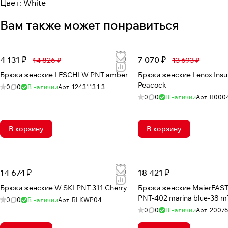
Цвет: White
Вам также может понравиться
4 131 ₽
7 070 ₽
14 826 ₽
13 693 ₽
Брюки женские LESCHI W PNT amber
Брюки женские Lenox Insu
Peacock
0
0
В наличии
Арт.
1243113.1.3
0
0
В наличии
Арт.
R000
В корзину
В корзину
14 674 ₽
18 421 ₽
Брюки женские W SKI PNT 311 Cherry
Брюки женские MaierFAS
PNT-402 marina blue-38 m
0
0
В наличии
Арт.
RLKWP04
0
0
В наличии
Арт.
20076