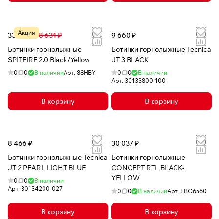
Акция
33 975 ₽
58 631 ₽
9 660 ₽
Ботинки горнолыжные
Ботинки горнолыжные Tecnica
SPITFIRE 2.0 Black/Yellow
JT 3 BLACK
0
0
В наличии
Арт.
88HBY
0
0
В наличии
Арт.
30133800-100
В корзину
В корзину
8 466 ₽
30 037 ₽
Ботинки горнолыжные Tecnica
Ботинки горнолыжные
JT 2 PEARL LIGHT BLUE
CONCEPT RTL BLACK-
YELLOW
0
0
В наличии
Арт.
30134200-027
0
0
В наличии
Арт.
LBO6560
В корзину
В корзину