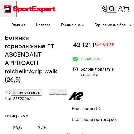
Главная
Каталог
Горные лыжи
Горнолыжные ботинки
Ботинки
43 121 ₽
54 942 ₽
горнолыжные FT
ASCENDANT
В наличии
APPROACH
Условия
оплаты и
michelin/grip walk
доставки
(26,5)
0
Нет отзывов
Арт.
22E2006.1.1.
Все товары K2
Размер:
26,5
Все товары категории
26,5
27,5