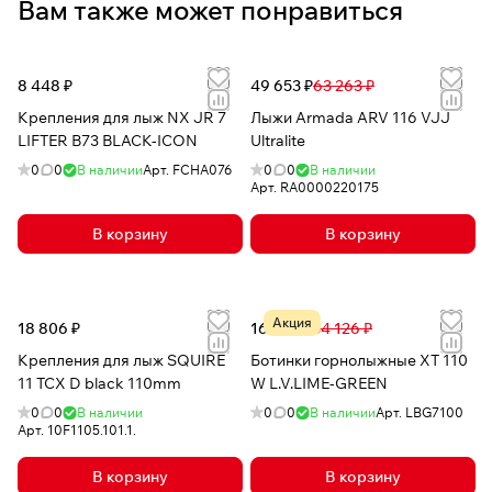
Вам также может понравиться
8 448 ₽
49 653 ₽
63 263 ₽
Крепления для лыж NX JR 7
Лыжи Armada ARV 116 VJJ
LIFTER B73 BLACK-ICON
Ultralite
0
0
В наличии
Арт.
FCHA076
0
0
В наличии
Арт.
RA0000220175
В корзину
В корзину
Акция
18 806 ₽
16 426 ₽
34 126 ₽
Крепления для лыж SQUIRE
Ботинки горнолыжные XT 110
11 TCX D black 110mm
W L.V.LIME-GREEN
0
0
В наличии
0
0
В наличии
Арт.
LBG7100
Арт.
10F1105.101.1.
В корзину
В корзину