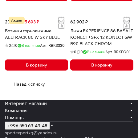
Акция
20 164 ₽
25 693 ₽
62 902 ₽
Ботинки горнолыжные
Лыжи EXPERIENCE 86 BASALT
ALLTRACK 80 W SKY BLUE
KONECT+SPX 12 KONECT GW
B90 BLACK CHROM
0
0
В наличии
Арт.
RBK3330
0
0
В наличии
Арт.
RRKFQ01
В корзину
В корзину
Назад к списку
Интернет-магазин
Компания
Помощь
+996 550 69-49-48
sportexpertkg@yandex.ru