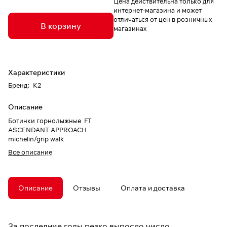
Цена действительна только для
интернет-магазина и может
отличаться от цен в розничных
В корзину
магазинах
Характеристики
Бренд
:
K2
Описание
Ботинки горнолыжные FT
ASCENDANT APPROACH
michelin/grip walk
Все описание
Описание
Отзывы
Оплата и доставка
За последние годы резко выросло число