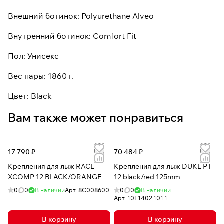
Внешний ботинок: Polyurethane Alveo
Внутренний ботинок: Comfort Fit
Пол: Унисекс
Вес пары: 1860 г.
Цвет: Black
Вам также может понравиться
17 790 ₽
70 484 ₽
Крепления для лыж RACE
Крепления для лыж DUKE PT
XCOMP 12 BLACK/ORANGE
12 black/red 125mm
0
0
В наличии
Арт.
8C008600
0
0
В наличии
Арт.
10E1402.101.1.
В корзину
В корзину