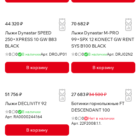
44 320 ₽
70 682 ₽
Лыжи Dynastar SPEED
Лыжи Dynastar M-PRO
250+XPRESS 10 GW B83
99+SPX 12 KONECT GW RENT
BLACK
SYS B100 BLACK
0
0
В наличии
Арт.
DROJP01
0
0
В наличии
Арт.
DRJ02N2
В корзину
В корзину
51 756 ₽
27 683 ₽
34 500 ₽
Лыжи DECLIVITY 92
Ботинки горнолыжные FT
DESCENDANT 100
0
0
В наличии
Арт.
RA0000244164
0
0
Нет в наличии
Арт.
22F2008.1.1.
В корзину