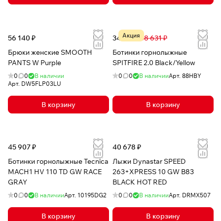
Акция
56 140 ₽
34 734 ₽
58 631 ₽
Брюки женские SMOOTH
Ботинки горнолыжные
PANTS W Purple
SPITFIRE 2.0 Black/Yellow
0
0
В наличии
0
0
В наличии
Арт.
88HBY
Арт.
DW5FLP03LU
В корзину
В корзину
45 907 ₽
40 678 ₽
Ботинки горнолыжные Tecnica
Лыжи Dynastar SPEED
MACH1 HV 110 TD GW RACE
263+XPRESS 10 GW B83
GRAY
BLACK HOT RED
0
0
В наличии
Арт.
10195DG2
0
0
В наличии
Арт.
DRMX507
В корзину
В корзину