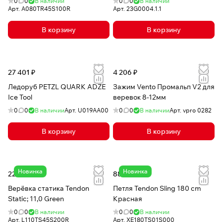
0
0
В наличии
0
0
В наличии
Арт.
A080TR45S100R
Арт.
23G0004.1.1
В корзину
В корзину
27 401 ₽
4 206 ₽
Ледоруб PETZL QUARK ADZE
Зажим Vento Промальп V2 для
Ice Tool
веревок 8-12мм
0
0
В наличии
Арт.
U019AA00
0
0
В наличии
Арт.
vpro 0282
В корзину
В корзину
Новинка
Новинка
226 ₽
882 ₽
Верёвка статика Tendon
Петля Tendon Sling 180 cm
Static; 11,0 Green
Красная
0
0
В наличии
0
0
В наличии
Арт.
L110TS45S200R
Арт.
XE180TS01S000