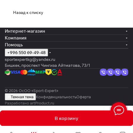
Назад к списку
Интернет-магазин
Компания
Помощь
+996 550 69-49-48
sportexpertkg@yandex.ru
Бишкек, проспект Чингиза Айтматова, 73/1
© 2026 ОсОО «Sport-Expert»
Темная тема
Конфиденциальность
Оферта
Разработано
artProduct.ru
В корзину