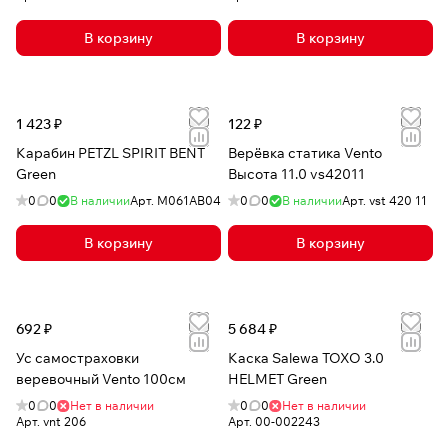
В корзину
В корзину
1 423 ₽
122 ₽
Карабин PETZL SPIRIT BENT
Верёвка статика Vento
Green
Высота 11.0 vs42011
0
0
В наличии
Арт.
M061AB04
0
0
В наличии
Арт.
vst 420 11
В корзину
В корзину
692 ₽
5 684 ₽
Ус самостраховки
Каска Salewa TOXO 3.0
веревочный Vento 100см
HELMET Green
0
0
Нет в наличии
0
0
Нет в наличии
Арт.
vnt 206
Арт.
00-002243