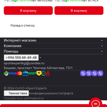
0
0
В наличии
Арт.
66-002485
0
0
В наличии
Арт.
B17ALA
В корзину
В корзину
Назад к списку
Интернет-магазин
Компания
Помощь
+996 550 69-49-48
sportexpertkg@yandex.ru
Бишкек, проспект Чингиза Айтматова, 73/1
© 2026 ОсОО «Sport-Expert»
Темная тема
Конфиденциальность
Оферта
Разработано
artProduct.ru