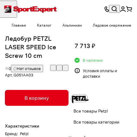
Главная
Каталог
Альпинизм
Ледовое снаряжение
Ледобур PETZL
7 713 ₽
LASER SPEED Ice
Screw 10 cm
В наличии
0
Нет отзывов
Условия
оплаты и
Арт.
G051AA03
доставки
В корзину
Все товары Petzl
Все товары категории
Характеристики
Бренд
:
Petzl