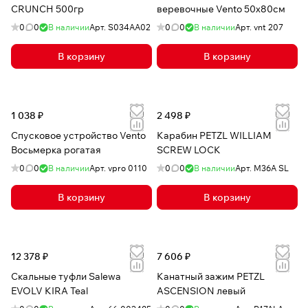
CRUNCH 500гр
веревочные Vento 50х80см
0
0
В наличии
Арт.
S034AA02
0
0
В наличии
Арт.
vnt 207
В корзину
В корзину
1 038 ₽
2 498 ₽
Спусковое устройство Vento
Карабин PETZL WILLIAM
Восьмерка рогатая
SCREW LOCK
0
0
В наличии
Арт.
vpro 0110
0
0
В наличии
Арт.
M36A SL
В корзину
В корзину
12 378 ₽
7 606 ₽
Скальные туфли Salewa
Канатный зажим PETZL
EVOLV KIRA Teal
ASCENSION левый