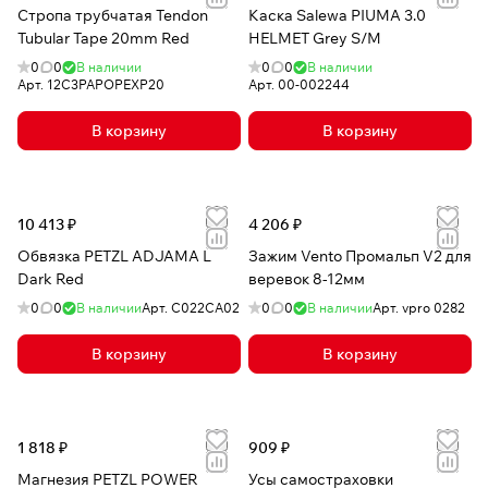
Стропа трубчатая Tendon
Каска Salewa PIUMA 3.0
Tubular Tape 20mm Red
HELMET Grey S/M
0
0
В наличии
0
0
В наличии
Арт.
12C3PAPOPEXP20
Арт.
00-002244
В корзину
В корзину
10 413 ₽
4 206 ₽
Обвязка PETZL ADJAMA L
Зажим Vento Промальп V2 для
Dark Red
веревок 8-12мм
0
0
В наличии
Арт.
C022CA02
0
0
В наличии
Арт.
vpro 0282
В корзину
В корзину
1 818 ₽
909 ₽
Магнезия PETZL POWER
Усы самостраховки