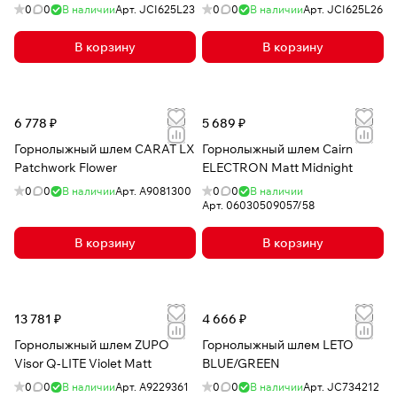
0
0
В наличии
Арт.
JCI625L23
0
0
В наличии
Арт.
JCI625L26
В корзину
В корзину
6 778 ₽
5 689 ₽
Горнолыжный шлем CARAT LX
Горнолыжный шлем Cairn
Patchwork Flower
ELECTRON Matt Midnight
0
0
В наличии
Арт.
A9081300
0
0
В наличии
Арт.
06030509057/58
В корзину
В корзину
13 781 ₽
4 666 ₽
Горнолыжный шлем ZUPO
Горнолыжный шлем LETO
Visor Q-LITE Violet Matt
BLUE/GREEN
0
0
В наличии
Арт.
A9229361
0
0
В наличии
Арт.
JC734212