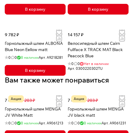
В корзину
В корзину
9 782 ₽
14 157 ₽
Горнолыжный шлем ALBONA
Велосипедный шлем Cairn
Blue Neon Eellow matt
Fullface X TRACK MAT Black
Peacock Blue
0
0
В наличии
Арт.
А9218281
0
0
Нет в наличии
Арт.
0300220302TU
В корзину
Вам также может понравиться
Акция
Акция
7 493 ₽
17 203 ₽
7 493 ₽
17 203 ₽
Горнолыжный шлем MENGA
Горнолыжный шлем MENGA
JV White Matt
JV black matt
0
0
В наличии
Арт.
A9061213
0
0
В наличии
Арт.
A9061231