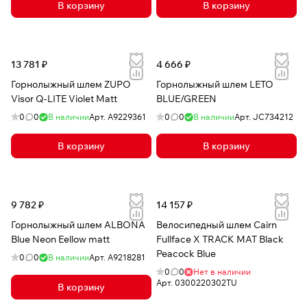
В корзину
В корзину
13 781 ₽
4 666 ₽
Горнолыжный шлем ZUPO
Горнолыжный шлем LETO
Visor Q-LITE Violet Matt
BLUE/GREEN
0
0
В наличии
Арт.
A9229361
0
0
В наличии
Арт.
JC734212
В корзину
В корзину
9 782 ₽
14 157 ₽
Горнолыжный шлем ALBONA
Велосипедный шлем Cairn
Blue Neon Eellow matt
Fullface X TRACK MAT Black
Peacock Blue
0
0
В наличии
Арт.
А9218281
0
0
Нет в наличии
Арт.
0300220302TU
В корзину