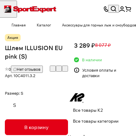
Главная
Каталог
Аксессуары для горных лыж и сноубордо
Акция
3 289 ₽
8 077 ₽
Шлем ILLUSION EU
pink (S)
В наличии
0
Нет отзывов
Условия
оплаты и
Арт.
10C4011.3.2
доставки
Размер:
S
S
Все товары K2
Все товары категории
В корзину