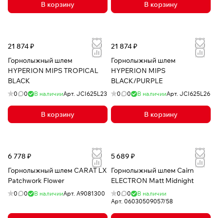
В корзину
В корзину
21 874 ₽
21 874 ₽
Горнолыжный шлем
Горнолыжный шлем
HYPERION MIPS TROPICAL
HYPERION MIPS
BLACK
BLACK/PURPLE
0
0
В наличии
Арт.
JCI625L23
0
0
В наличии
Арт.
JCI625L26
В корзину
В корзину
6 778 ₽
5 689 ₽
Горнолыжный шлем CARAT LX
Горнолыжный шлем Cairn
Patchwork Flower
ELECTRON Matt Midnight
0
0
В наличии
Арт.
A9081300
0
0
В наличии
Арт.
06030509057/58