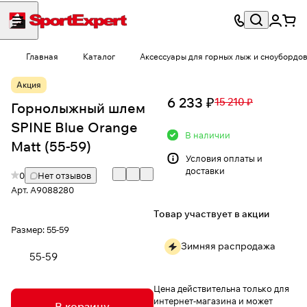
Главная
Каталог
Аксессуары для горных лыж и сноубордо
Акция
6 233 ₽
15 210 ₽
Горнолыжный шлем
SPINE Blue Orange
В наличии
Matt (55-59)
Условия
оплаты и
доставки
0
Нет отзывов
Арт.
A9088280
Товар участвует в акции
Размер:
55-59
Зимняя распродажа
55-59
Цена действительна только для
интернет-магазина и может
В корзину