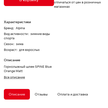
отличаться от цен в розничных
магазинах
Характеристики
Бренд
:
Alpina
Вид активности
:
зимние виды
спорта
Сезон
:
зима
Возраст
:
для взрослых
Описание
Горнолыжный шлем SPINE Blue
Orange Matt
Все описание
Описание
Отзывы
Оплата и доставка