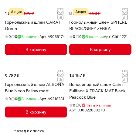
Акция
Акция
1 877 ₽
6 009 ₽
8 572 ₽
18 603 ₽
Горнолыжный шлем CARAT
Горнолыжный шлем SPHERE
Green
BLACK/GREY ZEBRA
0
0
В наличии
Арт.
A9035174
0
0
В наличии
Арт.
CI611221
В корзину
В корзину
9 782 ₽
14 157 ₽
Горнолыжный шлем ALBONA
Велосипедный шлем Cairn
Blue Neon Eellow matt
Fullface X TRACK MAT Black
Peacock Blue
0
0
В наличии
Арт.
А9218281
0
0
Нет в наличии
Арт.
0300220302TU
В корзину
Назад к списку