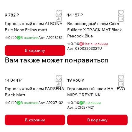
9 782 ₽
14 157 ₽
Горнолыжный шлем ALBONA
Велосипедный шлем Cairn
Blue Neon Eellow matt
Fullface X TRACK MAT Black
Peacock Blue
0
0
В наличии
Арт.
А9218281
0
0
Нет в наличии
Арт.
0300220302TU
В корзину
Вам также может понравиться
14 044 ₽
19 968 ₽
Горнолыжный шлем PARSENA
Горнолыжный шлем HAL EVO
Black Matt
MIPS GREY/PINK
0
0
В наличии
Арт.
A9207132
0
0
В наличии
Арт.
JCI627M21
В корзину
В корзину