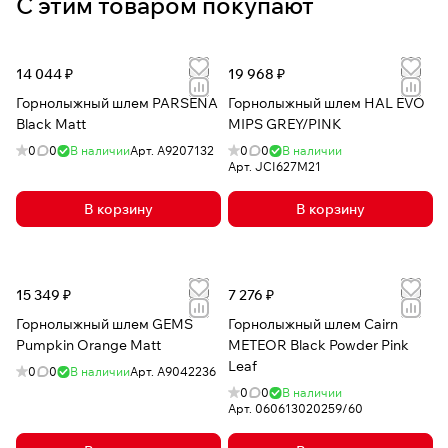
С этим товаром покупают
14 044 ₽
19 968 ₽
Горнолыжный шлем PARSENA
Горнолыжный шлем HAL EVO
Black Matt
MIPS GREY/PINK
0
0
В наличии
Арт.
A9207132
0
0
В наличии
Арт.
JCI627M21
В корзину
В корзину
15 349 ₽
7 276 ₽
Горнолыжный шлем GEMS
Горнолыжный шлем Cairn
Pumpkin Orange Matt
METEOR Black Powder Pink
Leaf
0
0
В наличии
Арт.
A9042236
0
0
В наличии
Арт.
060613020259/60