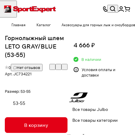
Главная
Каталог
Аксессуары для горных лыж и сноубордо
Горнолыжный шлем
4 666 ₽
LETO GRAY/BLUE
(53-55)
В наличии
0
Нет отзывов
Условия
оплаты и
Арт.
JC734221
доставки
Размер:
53-55
53-55
Все товары Julbo
Все товары категории
В корзину