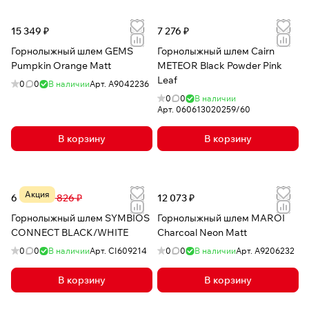
15 349 ₽
7 276 ₽
Горнолыжный шлем GEMS
Горнолыжный шлем Cairn
Pumpkin Orange Matt
METEOR Black Powder Pink
Leaf
0
0
В наличии
Арт.
A9042236
0
0
В наличии
Арт.
060613020259/60
В корзину
В корзину
Акция
6 143 ₽
14 826 ₽
12 073 ₽
Горнолыжный шлем SYMBIOS
Горнолыжный шлем MAROI
CONNECT BLACK/WHITE
Charcoal Neon Matt
0
0
В наличии
Арт.
CI609214
0
0
В наличии
Арт.
А9206232
В корзину
В корзину