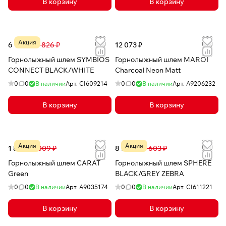
В корзину
В корзину
Акция
6 143 ₽
14 826 ₽
12 073 ₽
Горнолыжный шлем SYMBIOS
Горнолыжный шлем MAROI
CONNECT BLACK/WHITE
Charcoal Neon Matt
0
0
В наличии
Арт.
CI609214
0
0
В наличии
Арт.
А9206232
В корзину
В корзину
Акция
Акция
1 877 ₽
6 009 ₽
8 572 ₽
18 603 ₽
Горнолыжный шлем CARAT
Горнолыжный шлем SPHERE
Green
BLACK/GREY ZEBRA
0
0
В наличии
Арт.
A9035174
0
0
В наличии
Арт.
CI611221
В корзину
В корзину