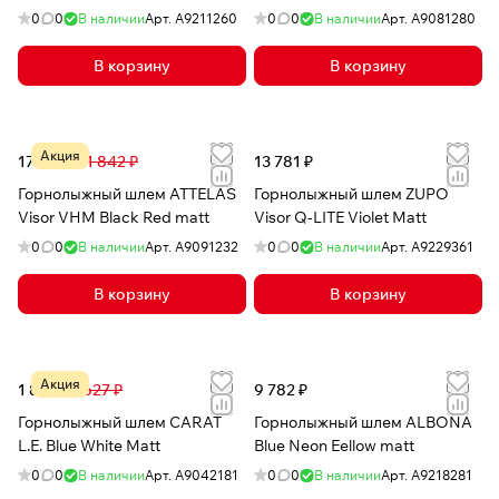
0
0
В наличии
Арт.
A9211260
0
0
В наличии
Арт.
A9081280
В корзину
В корзину
Акция
17 357 ₽
31 842 ₽
13 781 ₽
Горнолыжный шлем ATTELAS
Горнолыжный шлем ZUPO
Visor VHM Black Red matt
Visor Q-LITE Violet Matt
0
0
В наличии
Арт.
A9091232
0
0
В наличии
Арт.
A9229361
В корзину
В корзину
Акция
1 877 ₽
6 627 ₽
9 782 ₽
Горнолыжный шлем CARAT
Горнолыжный шлем ALBONA
L.E. Blue White Matt
Blue Neon Eellow matt
0
0
В наличии
Арт.
A9042181
0
0
В наличии
Арт.
А9218281