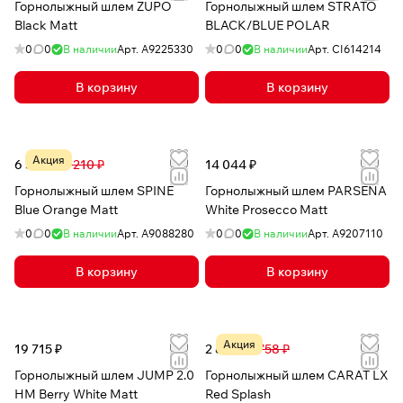
Горнолыжный шлем ZUPO
Горнолыжный шлем STRATO
Black Matt
BLACK/BLUE POLAR
0
0
В наличии
Арт.
A9225330
0
0
В наличии
Арт.
CI614214
В корзину
В корзину
Акция
6 373 ₽
15 210 ₽
14 044 ₽
Горнолыжный шлем SPINE
Горнолыжный шлем PARSENA
Blue Orange Matt
White Prosecco Matt
0
0
В наличии
Арт.
A9088280
0
0
В наличии
Арт.
A9207110
В корзину
В корзину
Акция
19 715 ₽
2 815 ₽
6 758 ₽
Горнолыжный шлем JUMP 2.0
Горнолыжный шлем CARAT LX
HM Berry White Matt
Red Splash