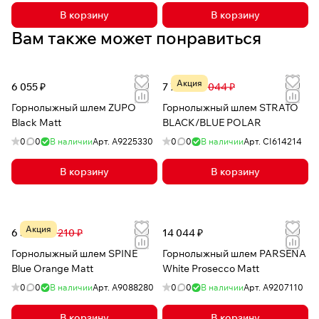
В корзину
В корзину
Вам также может понравиться
Акция
6 055 ₽
7 732 ₽
17 044 ₽
Горнолыжный шлем ZUPO
Горнолыжный шлем STRATO
Black Matt
BLACK/BLUE POLAR
0
0
В наличии
Арт.
A9225330
0
0
В наличии
Арт.
CI614214
В корзину
В корзину
Акция
6 373 ₽
15 210 ₽
14 044 ₽
Горнолыжный шлем SPINE
Горнолыжный шлем PARSENA
Blue Orange Matt
White Prosecco Matt
0
0
В наличии
Арт.
A9088280
0
0
В наличии
Арт.
A9207110
В корзину
В корзину