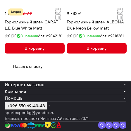
Акция
1 877 ₽
6 627 ₽
9 782 ₽
Горнолыжный шлем CARAT
Горнолыжный шлем ALBONA
L.E. Blue White Matt
Blue Neon Eellow matt
0
0
В наличии
Арт.
A9042181
0
0
В наличии
Арт.
А9218281
В корзину
В корзину
Назад к списку
Интернет-магазин
Компания
Помощь
+996 550 69-49-48
sportexpertkg@yandex.ru
Бишкек, проспект Чингиза Айтматова, 73/1