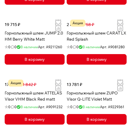
Акция
19 715 ₽
2 815 ₽
6 758 ₽
Горнолыжный шлем JUMP 2.0
Горнолыжный шлем CARAT LX
HM Berry White Matt
Red Splash
0
0
В наличии
Арт.
A9211260
0
0
В наличии
Арт.
A9081280
В корзину
В корзину
Акция
17 357 ₽
31 842 ₽
13 781 ₽
Горнолыжный шлем ATTELAS
Горнолыжный шлем ZUPO
Visor VHM Black Red matt
Visor Q-LITE Violet Matt
0
0
В наличии
Арт.
A9091232
0
0
В наличии
Арт.
A9229361
В корзину
В корзину