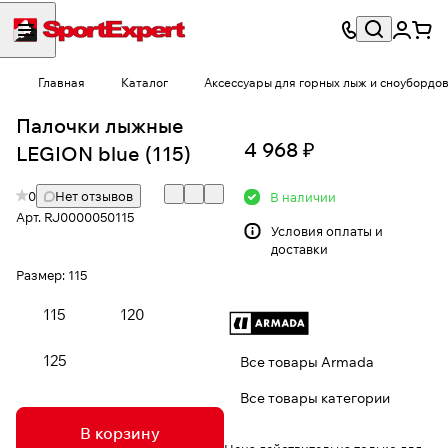
Главная
Каталог
Аксессуары для горных лыж и сноубордо
Палочки лыжные
4 968 ₽
LEGION blue (115)
0
Нет отзывов
В наличии
Арт.
RJ0000050115
Условия
оплаты и
доставки
Размер:
115
115
120
125
Все товары Armada
Все товары категории
В корзину