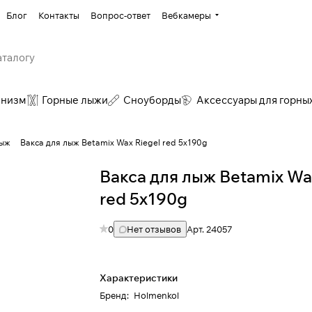
Блог
Контакты
Вопрос-ответ
Вебкамеры
инизм
Горные лыжи
Сноуборды
Аксессуары для горны
лыж
Вакса для лыж Betamix Wax Riegel red 5x190g
Вакса для лыж Betamix Wa
red 5x190g
0
Нет отзывов
Арт.
24057
Характеристики
Бренд
:
Holmenkol