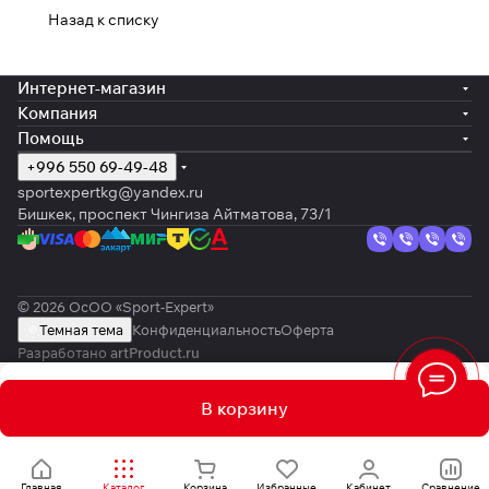
Назад к списку
Интернет-магазин
Компания
Помощь
+996 550 69-49-48
sportexpertkg@yandex.ru
Бишкек, проспект Чингиза Айтматова, 73/1
© 2026 ОсОО «Sport-Expert»
Темная тема
Конфиденциальность
Оферта
Разработано
artProduct.ru
В корзину
Главная
Каталог
Корзина
Избранные
Кабинет
Сравнение