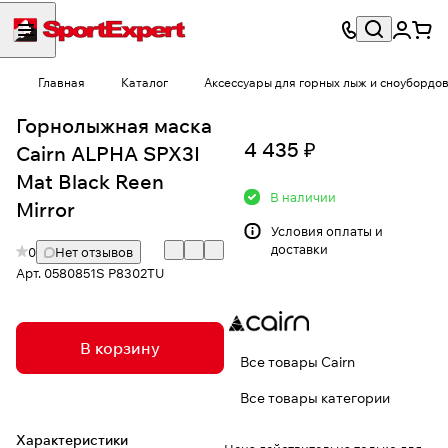
Главная
Каталог
Аксессуары для горных лыж и сноубордо
Горнолыжная маска
4 435 ₽
Cairn ALPHA SPX3I
Mat Black Reen
В наличии
Mirror
Условия
оплаты и
доставки
0
Нет отзывов
Арт.
0580851S P8302TU
В корзину
Все товары Cairn
Все товары категории
Характеристики