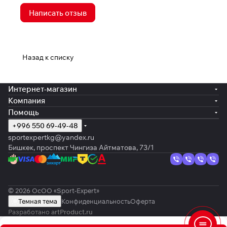
Написать отзыв
Назад к списку
Интернет-магазин
Компания
Помощь
+996 550 69-49-48
sportexpertkg@yandex.ru
Бишкек, проспект Чингиза Айтматова, 73/1
© 2026 ОсОО «Sport-Expert»
Темная тема
Конфиденциальность
Оферта
Разработано
artProduct.ru