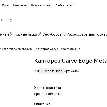
Блог
Контакты
Вопрос-ответ
Вебкамеры
инизм
Горные лыжи
Сноуборды
Аксессуары для горны
ы для ухода за лыжами
Канторез Carve Edge Metal File
Канторез Carve Edge Metal
0
Нет отзывов
Арт.
24457
Характеристики
Бренд
:
Holmenkol
Описание