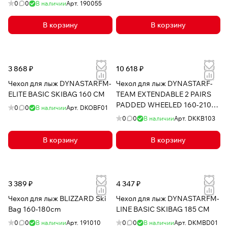
0
0
В наличии
Арт.
190055
В корзину
В корзину
3 868 ₽
10 618 ₽
Чехол для лыж DYNASTARFM-
Чехол для лыж DYNASTARF-
ELITE BASIC SKIBAG 160 CM
TEAM EXTENDABLE 2 PAIRS
PADDED WHEELED 160-210
0
0
В наличии
Арт.
DKOBF01
CM
0
0
В наличии
Арт.
DKKB103
В корзину
В корзину
3 389 ₽
4 347 ₽
Чехол для лыж BLIZZARD Ski
Чехол для лыж DYNASTARFM-
Bag 160-180cm
LINE BASIC SKIBAG 185 CM
0
0
В наличии
Арт.
191010
0
0
В наличии
Арт.
DKMBD01