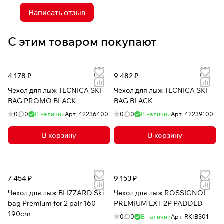
Написать отзыв
С этим товаром покупают
4 178 ₽
9 482 ₽
Чехол для лыж TECNICA SKI
Чехол для лыж TECNICA SKI
BAG PROMO BLACK
BAG BLACK
0
0
В наличии
Арт.
42236400
0
0
В наличии
Арт.
42239100
В корзину
В корзину
7 454 ₽
9 153 ₽
Чехол для лыж BLIZZARD Ski
Чехол для лыж ROSSIGNOL
bag Premium for 2 pair 160-
PREMIUM EXT 2P PADDED
190cm
0
0
В наличии
Арт.
RKIB301