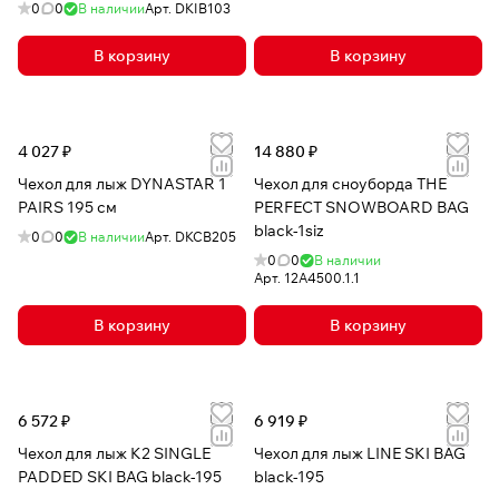
0
0
В наличии
Арт.
DKIB103
В корзину
В корзину
4 027 ₽
14 880 ₽
Чехол для лыж DYNASTAR 1
Чехол для сноуборда THE
PAIRS 195 см
PERFECT SNOWBOARD BAG
black-1siz
0
0
В наличии
Арт.
DKCB205
0
0
В наличии
Арт.
12A4500.1.1
В корзину
В корзину
6 572 ₽
6 919 ₽
Чехол для лыж K2 SINGLE
Чехол для лыж LINE SKI BAG
PADDED SKI BAG black-195
black-195