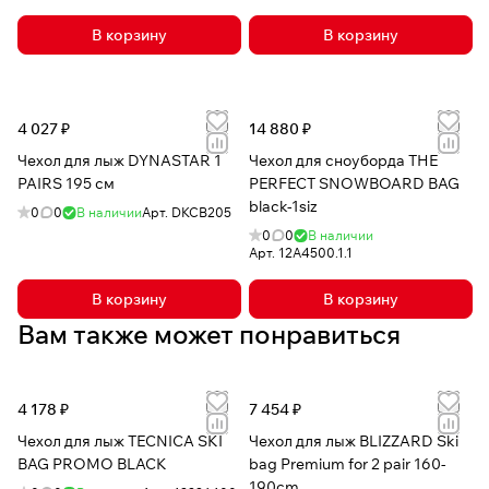
В корзину
В корзину
4 027 ₽
14 880 ₽
Чехол для лыж DYNASTAR 1
Чехол для сноуборда THE
PAIRS 195 см
PERFECT SNOWBOARD BAG
black-1siz
0
0
В наличии
Арт.
DKCB205
0
0
В наличии
Арт.
12A4500.1.1
В корзину
В корзину
Вам также может понравиться
4 178 ₽
7 454 ₽
Чехол для лыж TECNICA SKI
Чехол для лыж BLIZZARD Ski
BAG PROMO BLACK
bag Premium for 2 pair 160-
190cm