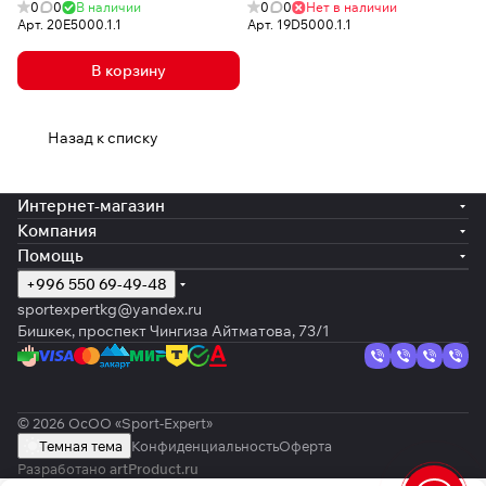
0
0
В наличии
0
0
Нет в наличии
Арт.
20E5000.1.1
Арт.
19D5000.1.1
В корзину
Назад к списку
Интернет-магазин
Компания
Помощь
+996 550 69-49-48
sportexpertkg@yandex.ru
Бишкек, проспект Чингиза Айтматова, 73/1
© 2026 ОсОО «Sport-Expert»
Темная тема
Конфиденциальность
Оферта
Разработано
artProduct.ru